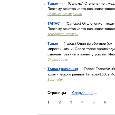
Тапас
— (Санскр.) Отвлечение , медит
7
Поэтому аскетов часто называют тапас
Религиозные термины
ТАПАС
— (Санскр.) Отвлечение , медит
8
Поэтому аскетов часто называют тапа
Теософский словарь
Тапас
— (Tapas) Один из обрядов (см. 
9
мирской жизни. Слово тапас происходит
означает рвение и полноту усилий. И
Словарь йоги
Тапас (значения)
— Тапас: Тапас&#160
10
аскетического рвения Тапас&#160; в Ис
Википедия
Страницы
Следующая
→
1
2
3
4
5
6