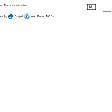
ка
,
Реклама на сайте
18+
omla,
Drupal,
WordPress, MODx.