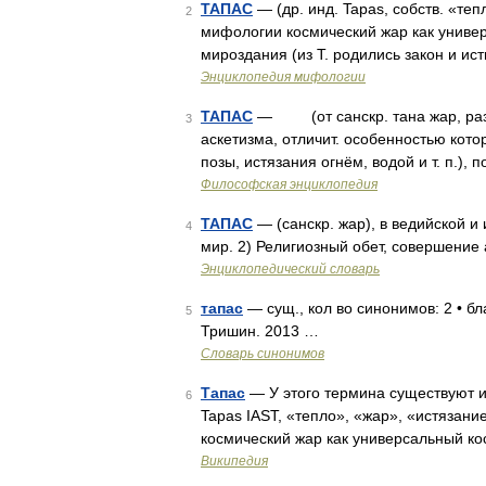
ТАПАС
— (др. инд. Tapas, собств. «теп
2
мифологии космический жар как универ
мироздания (из Т. родились закон и ист
Энциклопедия мифологии
ТАПАС
— (от санскр. тана жар, разо
3
аскетизма, отличит. особенностью кото
позы, истязания огнём, водой и т. п.)
Философская энциклопедия
ТАПАС
— (санскр. жар), в ведийской 
4
мир. 2) Религиозный обет, совершение
Энциклопедический словарь
тапас
— сущ., кол во синонимов: 2 • бл
5
Тришин. 2013 …
Словарь синонимов
Тапас
— У этого термина существуют и д
6
Tapas IAST, «тепло», «жар», «истязан
космический жар как универсальный к
Википедия