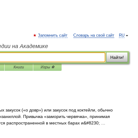
Запомнить сайт
Словарь на свой сайт
RU
едии на Академике
Найти!
Книги
Игры ⚽
акусок («о довр») или закусок под коктейли, обычно
нзаниллой. Привычка «заморить червячка», принимая
тся распространенной в местных барах и&#8230; …