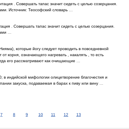
ация . Совершать тапас значит сидеть с целью созерцания.
ами. Источник: Теософский словарь …
ация . Совершать тапас значит сидеть с целью созерцания.
сами …
Нияма), которые йогу следует проводить в повседневной
 от корня, означающего нагревать , накалять , то есть
ногда его рассматривают как очищающие …
; в индийской мифологии олицетворение благочестия и
пании закуска, подаваемая в барах к пиву или вину …
7
8
9
10
11
12
13