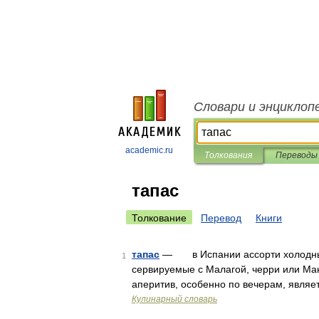
Словари и энциклоп
academic.ru
Толкования
Переводы
тапас
Толкование
Перевод
Книги
тапас
— в Испании ассорти холодных з
1
сервируемые с Малагой, черри или Ма
аперитив, особенно по вечерам, являе
Кулинарный словарь