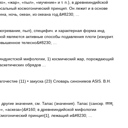
ло», «жар», «пыл», «мучение» и т. п.), в древнеиндийской
сальный космогонический принцип. Он лежит и в основе
ина, ночь, океан, из океана год,&#8230; …
гревание, пыл), специфич. и характерная форма инд.
рой являются активные способы подавления плоти (изнурит.
, повышенное телесно&#8230; …
и индуистской мифологии, 1) космический жар, порождающий
 аскетических обрядов …
агочестие (11) • закуска (23) Словарь синонимов ASIS. В.Н.
ругие значения, см. Тапас (значения). Тапас (санскр. तपस्,
ие», «аскеза»)&#160; в древнеиндийской мифологии
осмогонический принцип[1], лежащий и&#8230; …